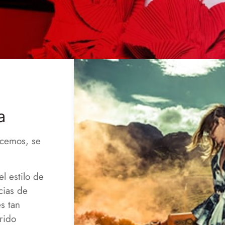
a
acemos, se
l estilo de
cias de
s tan
rido