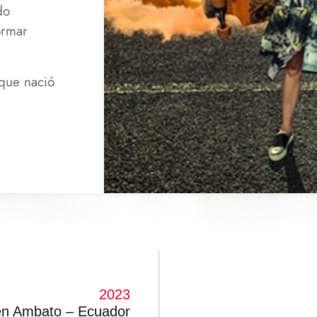
do
ormar
que nació
2023
 en Ambato – Ecuador