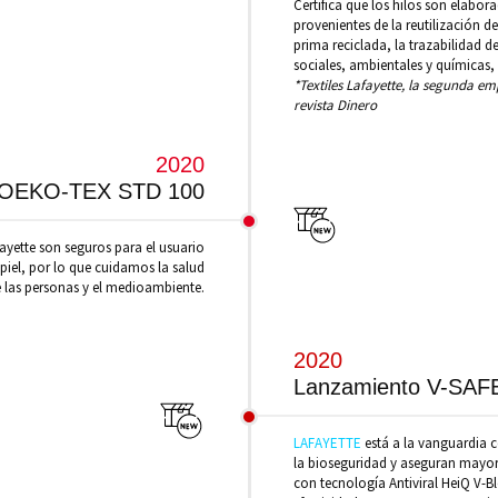
Certifica que los hilos son elabor
provenientes de la reutilización d
prima reciclada, la trazabilidad 
sociales, ambientales y químicas,
*Textiles Lafayette, la segunda 
revista Dinero
2020
OEKO-TEX STD 100
ayette son seguros para el usuario
 piel, por lo que cuidamos la salud
 las personas y el medioambiente.
2020
Lanzamiento V-SAF
LAFAYETTE
está a la vanguardia c
la bioseguridad y aseguran mayore
con tecnología Antiviral HeiQ V-B