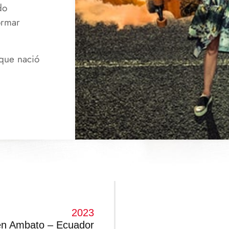
do
ormar
que nació
2023
 en Ambato – Ecuador