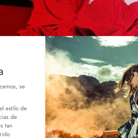
a
acemos, se
l estilo de
cias de
s tan
rido