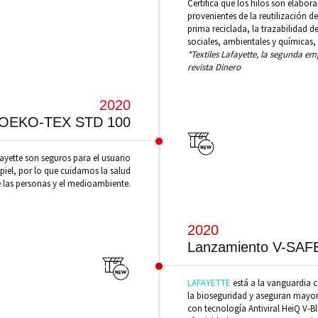
Certifica que los hilos son elabor
provenientes de la reutilización d
prima reciclada, la trazabilidad 
sociales, ambientales y químicas,
*Textiles Lafayette, la segunda 
revista Dinero
2020
OEKO-TEX STD 100
ayette son seguros para el usuario
 piel, por lo que cuidamos la salud
 las personas y el medioambiente.
2020
Lanzamiento V-SAF
LAFAYETTE
está a la vanguardia c
la bioseguridad y aseguran mayore
con tecnología Antiviral HeiQ V-B